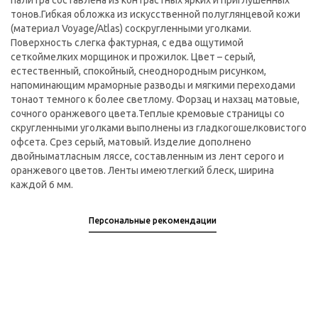
палитра составлена из контрастных ярких и приглушенных
тонов.Гибкая обложка из искусственной полуглянцевой кожи
(материал Voyage/Atlas) соскругленными уголками.
Поверхность слегка фактурная, с едва ощутимой
сеткоймелких морщинок и прожилок. Цвет – серый,
естественный, спокойный, снеоднородным рисунком,
напоминающим мраморные разводы и мягкими переходами
тонаот темного к более светлому. Форзац и нахзац матовые,
сочного оранжевого цвета.Теплые кремовые страницы со
скругленными уголками выполнены из гладкогошелковистого
офсета. Срез серый, матовый. Изделие дополнено
двойныматласным ляссе, составленным из лент серого и
оранжевого цветов. Ленты имеютлегкий блеск, ширина
каждой 6 мм.
Персональные рекомендации