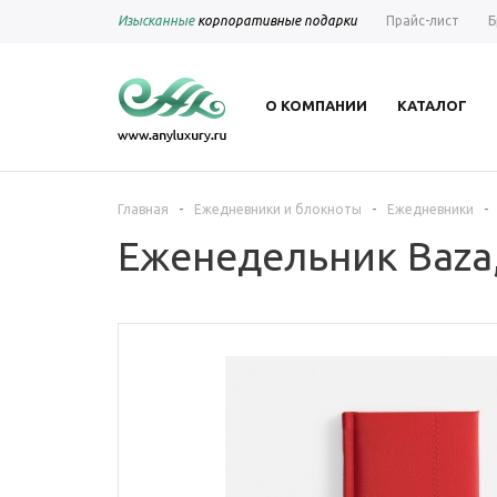
Изысканные
корпоративные подарки
Прайс-лист
Б
О КОМПАНИИ
КАТАЛОГ
-
-
-
Главная
Ежедневники и блокноты
Ежедневники
Еженедельник Baza