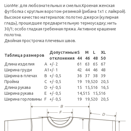
LionMe: для любознательных и смелых.Кроеная женская
футболка с круглым воротом-резинкой (рибана 1x1 с лайкрой).
Высокое качество материалов: полотно джерси (кулирная
гладь), прошедшее предварительную термоусадку; нить
30/1; особо гладкая гребенная пряжа. Активное крашение
полотна.
Двойная прострочка плечевых швов.
Допустимые
S
M
L
XL
Таблица размеров
отклонения
44
46
48
50
Длина изделия
A
+/- 2
61
63
65
67
Ширина груди
A1
+/- 1
42
44
46
48
Ширина в плечах
B
+/- 0,5
36
37
38
39
Пройма
C
+/- 0,5
19
19,5
20
20,5
Длина рукава
D
+/- 0,5
15
15,5
16
16,5
Ширина рукава
E
+/- 0,5
14,5
15
15,5
16
Ширина горловины
F
+/- 0,5
19
19,5
20
20,5