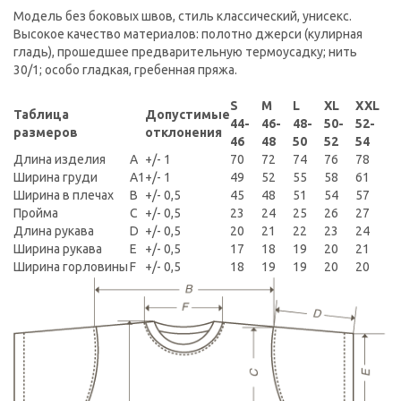
Модель без боковых швов, стиль классический, унисекс.
Высокое качество материалов: полотно джерси (кулирная
гладь), прошедшее предварительную термоусадку; нить
30/1; особо гладкая, гребенная пряжа.
S
M
L
XL
XXL
Таблица
Допустимые
44-
46-
48-
50-
52-
размеров
отклонения
46
48
50
52
54
Длина изделия
A
+/- 1
70
72
74
76
78
Ширина груди
A1
+/- 1
49
52
55
58
61
Ширина в плечах
B
+/- 0,5
45
48
51
54
57
Пройма
C
+/- 0,5
23
24
25
26
27
Длина рукава
D
+/- 0,5
20
21
22
23
24
Ширина рукава
E
+/- 0,5
17
18
19
20
21
Ширина горловины
F
+/- 0,5
18
19
19
20
20