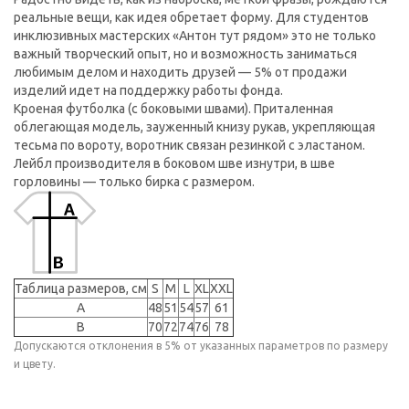
реальные вещи, как идея обретает форму. Для студентов
инклюзивных мастерских «Антон тут рядом» это не только
важный творческий опыт, но и возможность заниматься
любимым делом и находить друзей — 5% от продажи
изделий идет на поддержку работы фонда.
Кроеная футболка (с боковыми швами). Приталенная
облегающая модель, зауженный книзу рукав, укрепляющая
тесьма по вороту, воротник связан резинкой с эластаном.
Лейбл производителя в боковом шве изнутри, в шве
горловины — только бирка с размером.
Таблица размеров, см
S
M
L
XL
XXL
A
48
51
54
57
61
B
70
72
74
76
78
Допускаются отклонения в 5% от указанных параметров по размеру
и цвету.