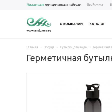
Изысканные
корпоративные подарки
Прайс-лист
Б
О КОМПАНИИ
КАТАЛОГ
-
-
-
Главная
Посуда
Бутылки для воды
Герметичная
Герметичная бутылк