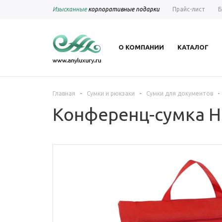
Изысканные
корпоративные подарки
Прайс-лист
Б
О КОМПАНИИ
КАТАЛОГ
-
-
-
Главная
Сумки и рюкзаки
Сумки для документов
Конференц-сумка Ho