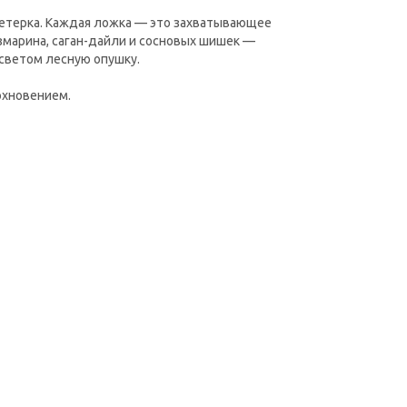
ветерка. Каждая ложка — это захватывающее
озмарина, саган-дайли и сосновых шишек —
 светом лесную опушку.
охновением.