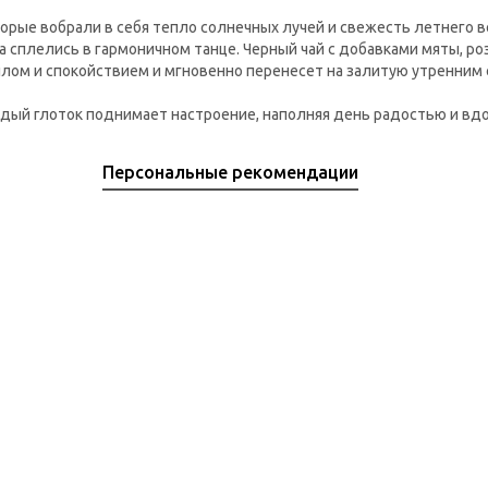
торые вобрали в себя тепло солнечных лучей и свежесть летнего 
ка сплелись в гармоничном танце. Черный чай с добавками мяты, р
плом и спокойствием и мгновенно перенесет на залитую утренним
ждый глоток поднимает настроение, наполняя день радостью и вд
Персональные рекомендации