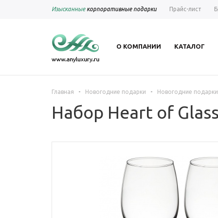
Изысканные
корпоративные подарки
Прайс-лист
Б
О КОМПАНИИ
КАТАЛОГ
-
-
Главная
Новогодние подарки
Новогодние подарки
Набор Heart of Glas