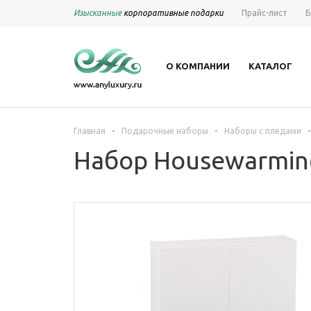
Изысканные
корпоративные подарки
Прайс-лист
Б
О КОМПАНИИ
КАТАЛОГ
-
-
-
Главная
Подарочные наборы
Наборы с пледами
Набор Housewarmin