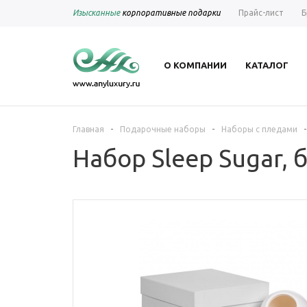
Изысканные
корпоративные подарки
Прайс-лист
Б
О КОМПАНИИ
КАТАЛОГ
-
-
-
Главная
Подарочные наборы
Наборы с пледами
Набор Sleep Sugar,