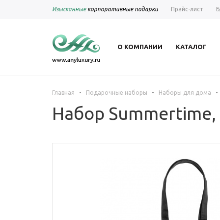
Изысканные
корпоративные подарки
Прайс-лист
Б
О КОМПАНИИ
КАТАЛОГ
-
-
-
Главная
Подарочные наборы
Наборы для дома
Набор Summertime,