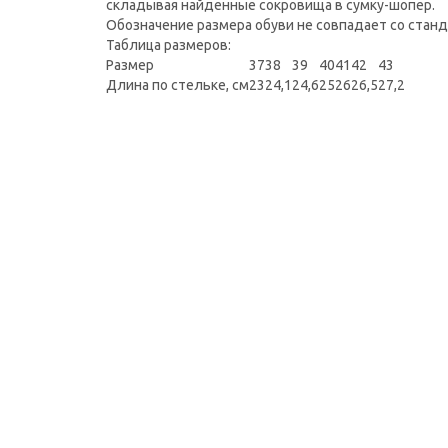
складывая найденные сокровища в сумку-шопер.
Обозначение размера обуви не совпадает со стан
Таблица размеров:
Размер
37
38
39
40
41
42
43
Длина по стельке, см
23
24,1
24,6
25
26
26,5
27,2