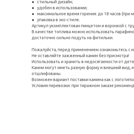
стильный дизайн;
удобен в использовании;
максимальное время горения: до 18 часов (при 
упаковка в эко-стиле.
Артикул укомплектован пинцетом и воронкой с тру
В качестве топлива можно использовать парафино
достаточно сильно подуть на фитильки.
Пожалуйста, перед применением ознакомьтесь с и
Не оставляйте зажженный камин без присмотра!
Использовать и хранить в недосягаемости от дете
Камни могут иметь разную форму и внешний вид, м
отшлифованы.
Возможен вариант поставки камина как с логотипом
Условия перевозки: при тиражном заказе рекомен