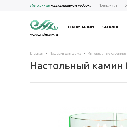
Изысканные
корпоративные подарки
Прайс-лист
Б
О КОМПАНИИ
КАТАЛОГ
-
-
Главная
Подарки для дома
Интерьерные сувениры
Настольный камин M