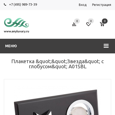
+7 (495) 989-73-39
Вход
Регистрация
0
0
0
МЕНЮ
Плакетка &quot;&quot;Звезда&quot; с
глобусом&quot; A01SBL