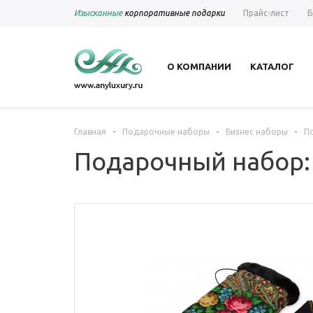
Изысканные
корпоративные подарки
Прайс-лист
Б
О КОМПАНИИ
КАТАЛОГ
-
-
-
Главная
Подарочные наборы
Бизнес наборы
П
Подарочный набор: