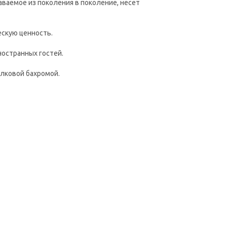
ваемое из поколения в поколение, несет
ескую ценность.
ностранных гостей.
елковой бахромой.