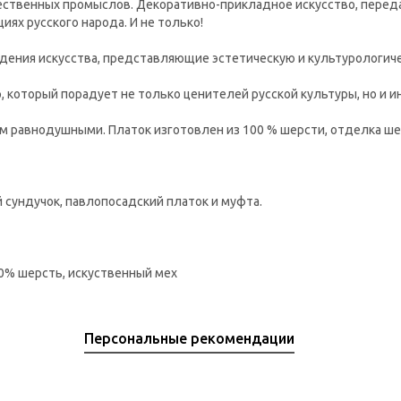
ественных промыслов. Декоративно-прикладное искусство, переда
ях русского народа. И не только!
дения искусства, представляющие эстетическую и культурологич
который порадует не только ценителей русской культуры, но и и
ам равнодушными. Платок изготовлен из 100 % шерсти, отделка ш
 сундучок, павлопосадский платок и муфта.
00% шерсть, искуственный мех
Персональные рекомендации