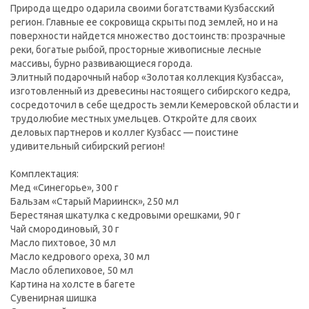
Природа щедро одарила своими богатствами Кузбасский
регион. Главные ее сокровища скрыты под землей, но и на
поверхности найдется множество достоинств: прозрачные
реки, богатые рыбой, просторные живописные лесные
массивы, бурно развивающиеся города.
Элитный подарочный набор «Золотая коллекция Кузбасса»,
изготовленный из древесины настоящего сибирского кедра,
сосредоточил в себе щедрость земли Кемеровской области и
трудолюбие местных умельцев. Откройте для своих
деловых партнеров и коллег Кузбасс — поистине
удивительный сибирский регион!
Комплектация:
Мед «Синегорье», 300 г
Бальзам «Старый Мариинск», 250 мл
Берестяная шкатулка с кедровыми орешками, 90 г
Чай смородиновый, 30 г
Масло пихтовое, 30 мл
Масло кедрового ореха, 30 мл
Масло облепиховое, 50 мл
Картина на холсте в багете
Сувенирная шишка