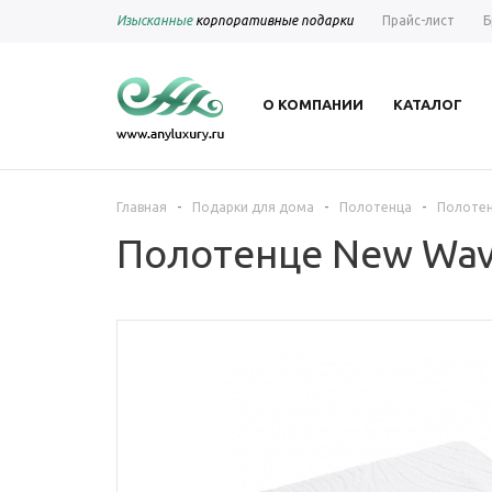
Изысканные
корпоративные подарки
Прайс-лист
Б
О КОМПАНИИ
КАТАЛОГ
-
-
-
Главная
Подарки для дома
Полотенца
Полотен
Полотенце New Wav