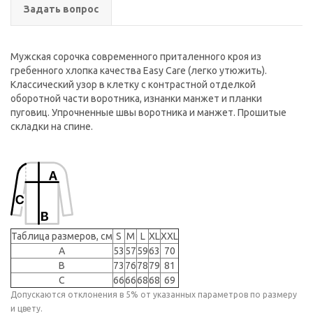
Задать вопрос
Мужская сорочка современного приталенного кроя из
гребенного хлопка качества Easy Care (легко утюжить).
Классический узор в клетку с контрастной отделкой
оборотной части воротника, изнанки манжет и планки
пуговиц. Упрочненные швы воротника и манжет. Прошитые
складки на спине.
Таблица размеров, см
S
M
L
XL
XXL
A
53
57
59
63
70
B
73
76
78
79
81
C
66
66
68
68
69
Допускаются отклонения в 5% от указанных параметров по размеру
и цвету.