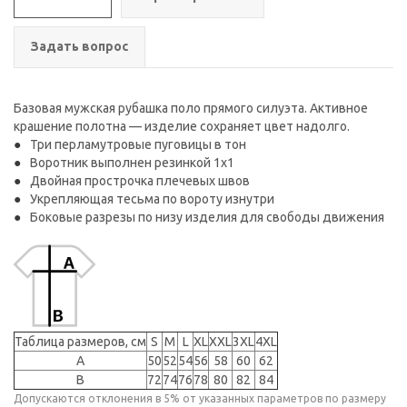
Задать вопрос
Базовая мужская рубашка поло прямого силуэта. Активное
крашение полотна — изделие сохраняет цвет надолго.
Три перламутровые пуговицы в тон
Воротник выполнен резинкой 1x1
Двойная прострочка плечевых швов
Укрепляющая тесьма по вороту изнутри
Боковые разрезы по низу изделия для свободы движения
Таблица размеров, см
S
M
L
XL
XXL
3XL
4XL
A
50
52
54
56
58
60
62
B
72
74
76
78
80
82
84
Допускаются отклонения в 5% от указанных параметров по размеру