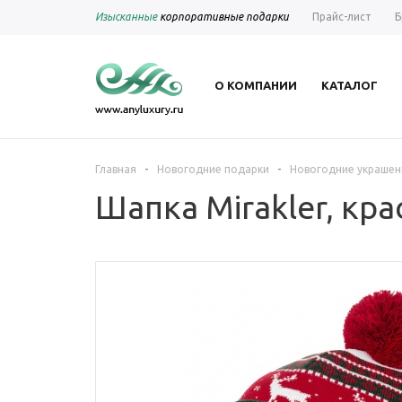
Изысканные
корпоративные подарки
Прайс-лист
Б
О КОМПАНИИ
КАТАЛОГ
-
-
Главная
Новогодние подарки
Новогодние украшен
Шапка Mirakler, кр