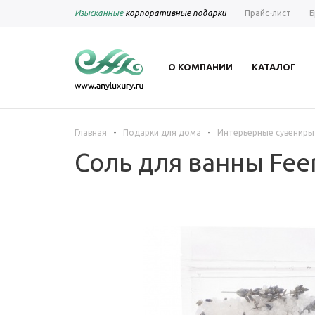
Изысканные
корпоративные подарки
Прайс-лист
Б
О КОМПАНИИ
КАТАЛОГ
-
-
Главная
Подарки для дома
Интерьерные сувениры
Соль для ванны Feer