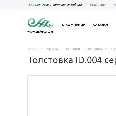
Изысканные
корпоративные подарки
Прайс-лист
Б
О КОМПАНИИ
КАТАЛОГ
-
-
-
Главная
Одежда
Толстовки
Толстовка ID.004 
Толстовка ID.004 с