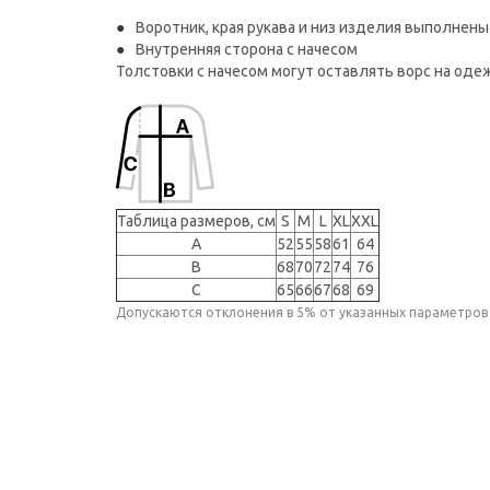
Воротник, края рукава и низ изделия выполнены
Внутренняя сторона с начесом
Толстовки с начесом могут оставлять ворс на оде
Таблица размеров, см
S
M
L
XL
XXL
A
52
55
58
61
64
B
68
70
72
74
76
C
65
66
67
68
69
Допускаются отклонения в 5% от указанных параметров 