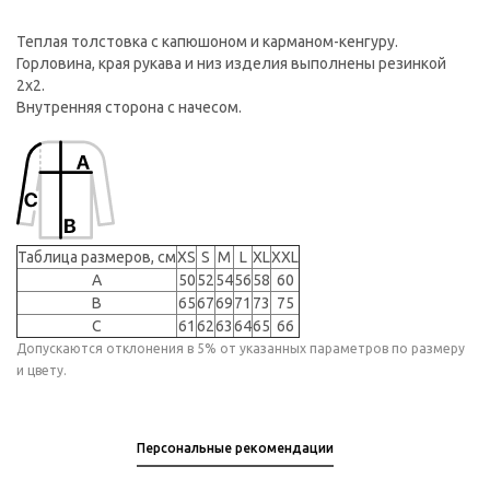
Теплая толстовка с капюшоном и карманом-кенгуру.
Горловина, края рукава и низ изделия выполнены резинкой
2х2.
Внутренняя сторона с начесом.
Таблица размеров, см
XS
S
M
L
XL
XXL
A
50
52
54
56
58
60
B
65
67
69
71
73
75
C
61
62
63
64
65
66
Допускаются отклонения в 5% от указанных параметров по размеру
и цвету.
Персональные рекомендации