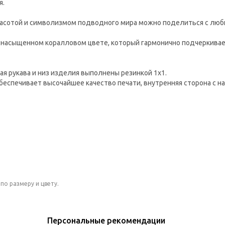
я.
e красотой и символизмом подводного мира можно поделиться с лю
а насыщенном коралловом цвете, который гармонично подчеркивае
ая рукава и низ изделия выполнены резинкой 1х1.
беспечивает высочайшее качество печати, внутренняя сторона с н
по размеру и цвету.
Персональные рекомендации