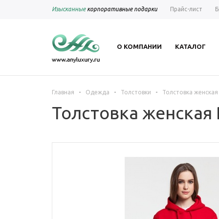
Изысканные
корпоративные подарки
Прайс-лист
Б
О КОМПАНИИ
КАТАЛОГ
-
-
-
Главная
Одежда
Толстовки
Толстовка женская
Толстовка женская 