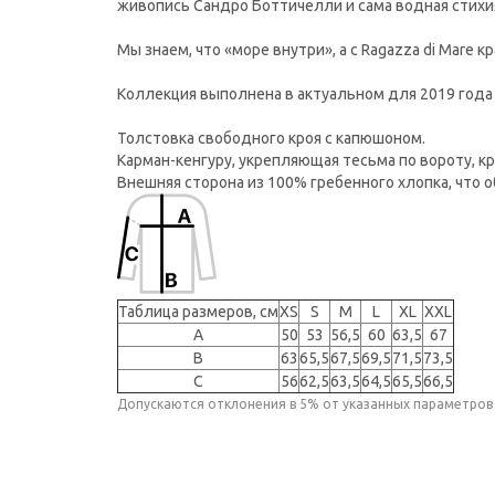
живопись Сандро Боттичелли и сама водная стихи
Мы знаем, что «море внутри», а с Ragazza di Mar
Коллекция выполнена в актуальном для 2019 год
Толстовка свободного кроя с капюшоном.
Карман-кенгуру, укрепляющая тесьма по вороту, кр
Внешняя сторона из 100% гребенного хлопка, что о
Таблица размеров, см
XS
S
M
L
XL
XXL
A
50
53
56,5
60
63,5
67
B
63
65,5
67,5
69,5
71,5
73,5
C
56
62,5
63,5
64,5
65,5
66,5
Допускаются отклонения в 5% от указанных параметров 