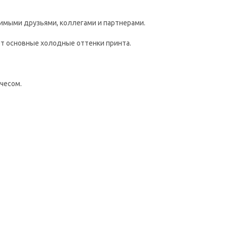
бимыми друзьями, коллегами и партнерами.
т основные холодные оттенки принта.
ачесом.