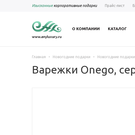
Изысканные
корпоративные подарки
Прайс-лист
Б
О КОМПАНИИ
КАТАЛОГ
-
-
Главная
Новогодние подарки
Новогодние подарки
Варежки Onego, се