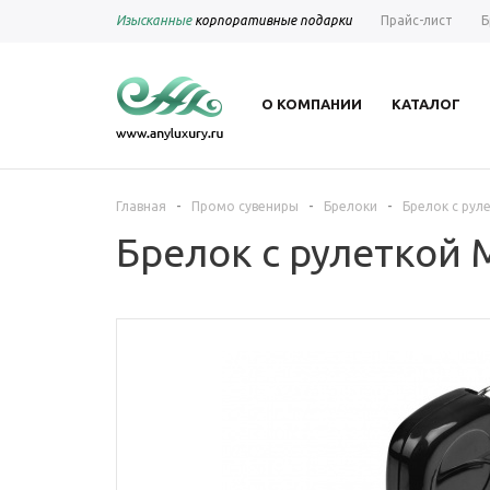
Изысканные
корпоративные подарки
Прайс-лист
Б
О КОМПАНИИ
КАТАЛОГ
-
-
-
Главная
Промо сувениры
Брелоки
Брелок с рул
Брелок с рулеткой 