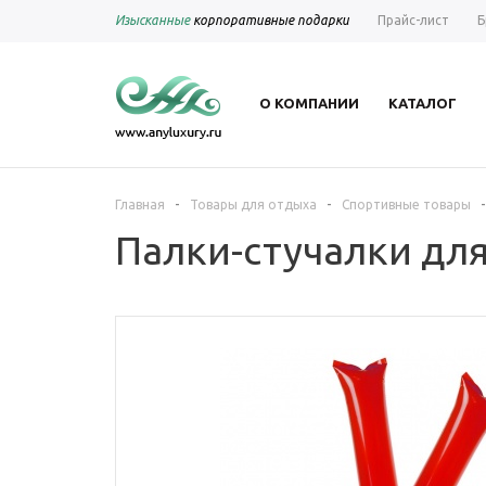
Изысканные
корпоративные подарки
Прайс-лист
Б
О КОМПАНИИ
КАТАЛОГ
-
-
-
Главная
Товары для отдыха
Спортивные товары
Палки-стучалки для