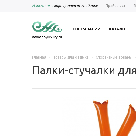
Изысканные
корпоративные подарки
Прайс-лист
Б
О КОМПАНИИ
КАТАЛОГ
-
-
-
Главная
Товары для отдыха
Спортивные товары
Палки-стучалки для