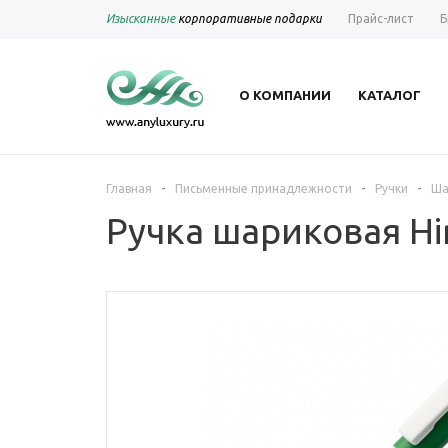
Изысканные
корпоративные подарки
Прайс-лист
Б
О КОМПАНИИ
КАТАЛОГ
-
-
-
Главная
Письменные принадлежности
Ручки
Ша
Ручка шариковая Hin