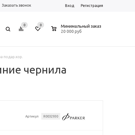
Заказать звонок
Вход
Регистрация
0
0
0
Минимальный заказ
20 000 руб
ла подар.кор.
синие чернила
Артикул
R0032930