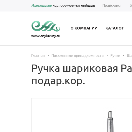
Изысканные
корпоративные подарки
Прайс-лист
Б
О КОМПАНИИ
КАТАЛОГ
-
-
-
Главная
Письменные принадлежности
Ручки
Ша
Ручка шариковая Pa
подар.кор.