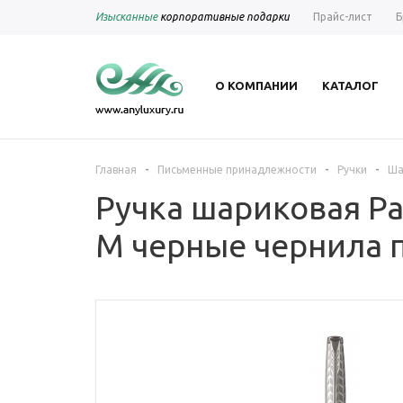
Изысканные
корпоративные подарки
Прайс-лист
Б
О КОМПАНИИ
КАТАЛОГ
-
-
-
Главная
Письменные принадлежности
Ручки
Ша
Ручка шариковая Pa
M черные чернила п