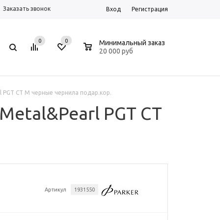
Заказать звонок
Вход
Регистрация
0
0
0
Минимальный заказ
20 000 руб
l PGT CT M черные чернила подар.кор.
Metal&Pearl PGT CT
Артикул
1931550