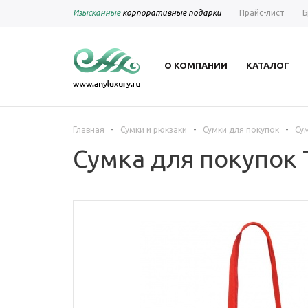
Изысканные
корпоративные подарки
Прайс-лист
Б
О КОМПАНИИ
КАТАЛОГ
-
-
-
Главная
Сумки и рюкзаки
Сумки для покупок
Сум
Сумка для покупок T