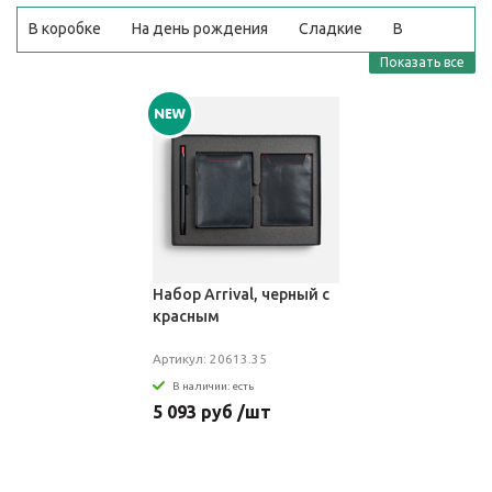
В коробке
На день рождения
Сладкие
В
корзине
Недорого
Шоколадные
Показать все
Набор Arrival, черный с
красным
Артикул: 20613.35
В наличии: есть
5 093 руб /шт