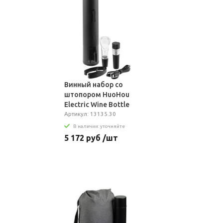
Винный набор сo
штопором HuoHou
Electric Wine Bottle
Opener, черный
Артикул: 13135.30
В наличии: уточняйте
5 172 руб /шт