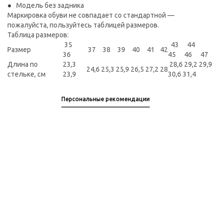
Модель без задника
Маркировка обуви не совпадает со стандартной —
пожалуйста, пользуйтесь таблицей размеров.
Таблица размеров:
35
43 44
Размер
37
38
39
40
41
42
36
45 46 47
Длина по
23,3
28,6 29,2 29,9
24,6
25,3
25,9
26,5
27,2
28
стельке, см
23,9
30,6 31,4
Персональные рекомендации