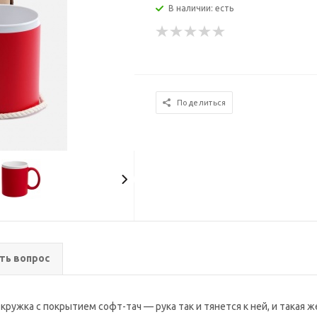
В наличии: есть
Поделиться
ть вопрос
кружка с покрытием софт-тач — рука так и тянется к ней, и такая ж