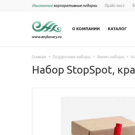
Изысканные
корпоративные подарки
Прайс-лист
Б
О КОМПАНИИ
КАТАЛОГ
-
-
-
Главная
Подарочные наборы
Бизнес наборы
На
Набор StopSpot, кр