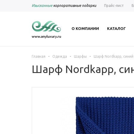
Изысканные
корпоративные подарки
Прайс-лист
Б
О КОМПАНИИ
КАТАЛОГ
-
-
-
Главная
Одежда
Шарфы
Шарф Nordkapp, синий
Шарф Nordkapp, си