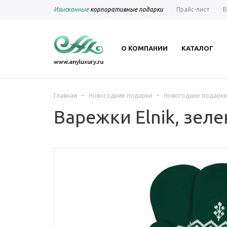
Изысканные
корпоративные подарки
Прайс-лист
Б
О КОМПАНИИ
КАТАЛОГ
-
-
Главная
Новогодние подарки
Новогодние подарки
Варежки Elnik, зел