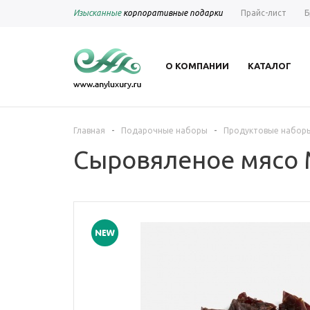
Изысканные
корпоративные подарки
Прайс-лист
Б
О КОМПАНИИ
КАТАЛОГ
-
-
Главная
Подарочные наборы
Продуктовые набор
Сыровяленое мясо M