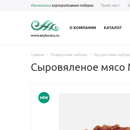
Изысканные
корпоративные подарки
Прайс-лист
Б
О КОМПАНИИ
КАТАЛОГ
-
-
Главная
Подарочные наборы
Продуктовые набор
Сыровяленое мясо M