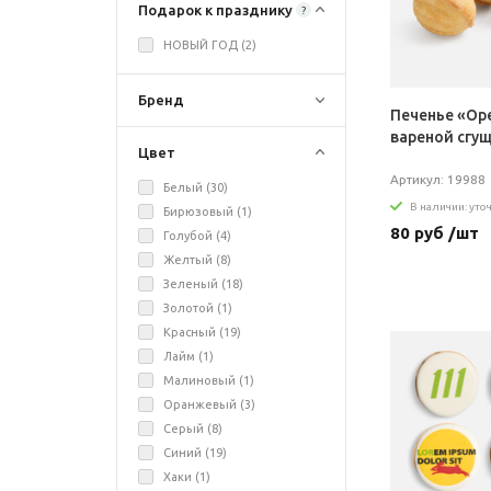
Подарок к празднику
?
НОВЫЙ ГОД (
2
)
Бренд
Печенье «Ор
вареной сгу
Цвет
Артикул: 19988
Белый (
30
)
В наличии: уто
Бирюзовый (
1
)
80 руб /шт
Голубой (
4
)
Желтый (
8
)
Зеленый (
18
)
Золотой (
1
)
Красный (
19
)
Лайм (
1
)
Малиновый (
1
)
Оранжевый (
3
)
Серый (
8
)
Синий (
19
)
Хаки (
1
)