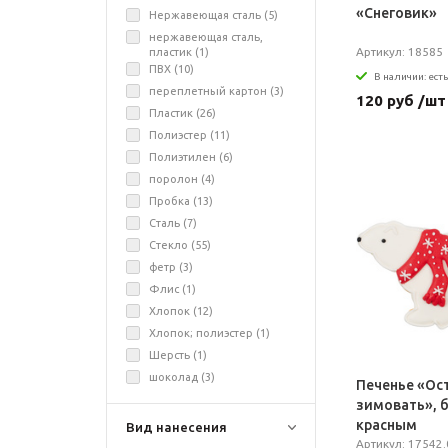
«Снеговик»
Нержавеющая сталь (
5
)
нержавеющая сталь,
Артикул: 18585
пластик (
1
)
ПВХ (
10
)
В наличии: есть
переплетный картон (
3
)
120 руб /шт
Пластик (
26
)
Полиэстер (
11
)
Полиэтилен (
6
)
поролон (
4
)
Пробка (
13
)
Сталь (
7
)
Стекло (
55
)
фетр (
3
)
Флис (
1
)
Хлопок (
12
)
Хлопок; полиэстер (
1
)
Шерсть (
1
)
шоколад (
3
)
Печенье «Ос
зимовать», б
красным
Вид нанесения
Артикул: 17542.