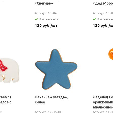
«Снегирь»
«Дед Моро
Артикул: 18584
Артикул: 185
В наличии: есть
В наличии: е
120 руб /шт
120 руб /
таемся
Печенье «Звезда»,
Леденец Lol
елое с
синее
оранжевый
апельсино
01
Артикул: 17535.40
Артикул: 1463