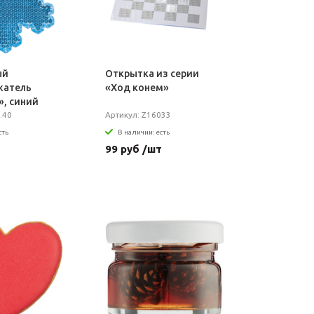
ый
Открытка из серии
жатель
«Ход конем»
, синий
.40
Артикул: Z16033
сть
В наличии: есть
т
99 руб /шт