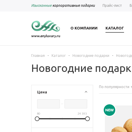
Изысканные
корпоративные подарки
Прайс-лист
Б
О КОМПАНИИ
КАТАЛОГ
-
-
-
Главная
Каталог
Новогодние подарки
Новогодн
Новогодние подарк
По популярности
Цена
80
24 393