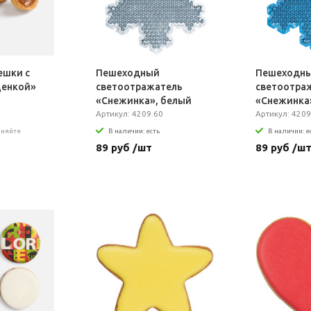
ешки с
Пешеходный
Пешеходн
щенкой»
светоотражатель
светоотра
«Снежинка», белый
«Снежинка»
Артикул: 4209.60
Артикул: 4209
чняйте
В наличии: есть
В наличии: е
89 руб /шт
89 руб /ш