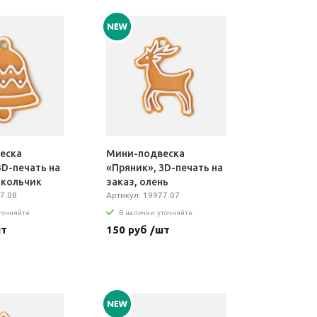
еска
Мини-подвеска
3D-печать на
«Пряник», 3D-печать на
окольчик
заказ, олень
7.08
Артикул: 19977.07
уточняйте
В наличии: уточняйте
шт
150 руб /шт