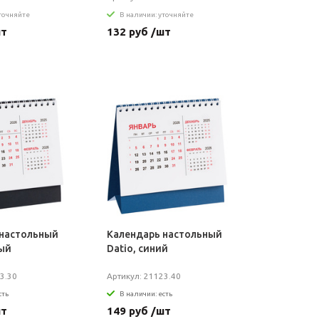
уточняйте
В наличии: уточняйте
шт
132 руб /шт
 настольный
Календарь настольный
ный
Datio, синий
3.30
Артикул: 21123.40
сть
В наличии: есть
шт
149 руб /шт