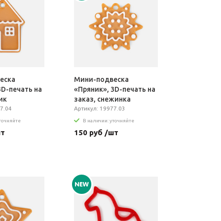
еска
Мини-подвеска
3D-печать на
«Пряник», 3D-печать на
ик
заказ, снежинка
7.04
Артикул: 19977.03
уточняйте
В наличии: уточняйте
шт
150 руб /шт