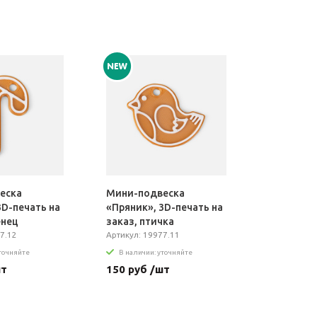
еска
Мини-подвеска
3D-печать на
«Пряник», 3D-печать на
енец
заказ, птичка
7.12
Артикул: 19977.11
уточняйте
В наличии: уточняйте
шт
150 руб /шт