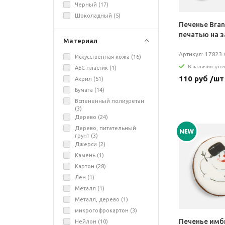
Черный (
17
)
Шоколадный (
5
)
Печенье Bran
печатью на з
Материал
Артикул: 17823.
Искусственная кожа (
16
)
В наличии: уто
АБС-пластик (
1
)
110 руб /шт
Акрил (
51
)
Бумага (
14
)
Вспененный полиуретан
(
3
)
Дерево (
24
)
Дерево, питательный
грунт (
3
)
Джерси (
2
)
Камень (
1
)
Картон (
28
)
Лен (
1
)
Металл (
1
)
Металл, дерево (
1
)
микрогофрокартон (
3
)
Печенье имб
Нейлон (
10
)