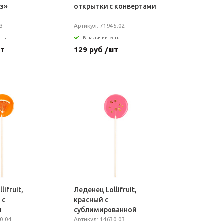
з»
открытки с конвертами
83
Артикул: 71945.02
сть
В наличии: есть
шт
129 руб /шт
lifruit,
Леденец Lollifruit,
 с
красный с
м
сублимированной
0.04
клубникой
Артикул: 14630.03