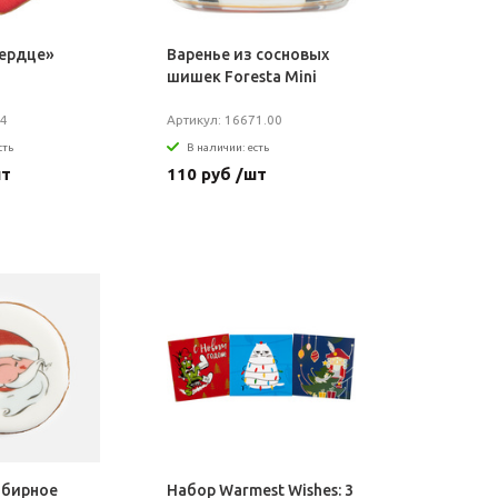
Сердце»
Варенье из сосновых
шишек Foresta Mini
34
Артикул: 16671.00
сть
В наличии: есть
шт
110 руб /шт
мбирное
Набор Warmest Wishes: 3