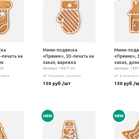
ска
Мини-подвеска
Мини-подв
-печать на
«Пряник», 3D-печать на
«Пряник», 
ек
заказ, варежка
заказ, дом
06
Артикул: 19977.05
Артикул: 1997
чняйте
В наличии: уточняйте
В наличии: 
150 руб /шт
150 руб /