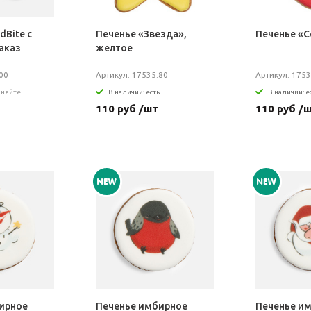
dBite с
Печенье «Звезда»,
Печенье «
аказ
желтое
00
Артикул: 17535.80
Артикул: 175
чняйте
В наличии: есть
В наличии: е
110 руб /шт
110 руб /
ирное
Печенье имбирное
Печенье и