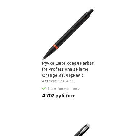
Ручка шариковая Parker
IM Professionals Flame
Orange BT, черная с
оранжевым
Артикул: 17304.20
В наличии: уточняйте
4 702 руб /шт