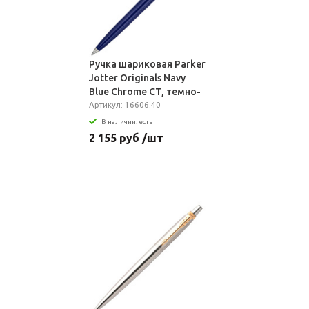
Ручка шариковая Parker
Jotter Originals Navy
Blue Chrome CT, темно-
синяя
Артикул: 16606.40
В наличии: есть
2 155 руб /шт