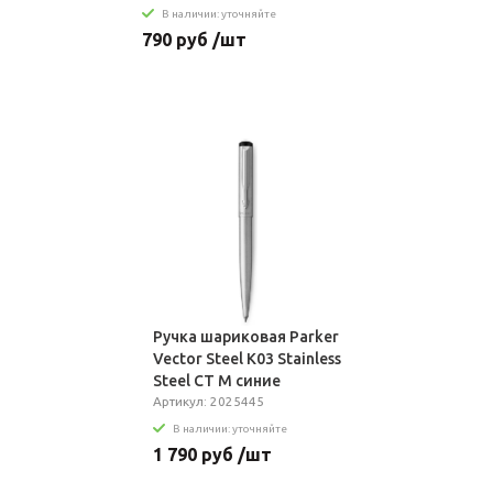
В наличии: уточняйте
790 руб /шт
Ручка шариковая Parker
Vector Steel K03 Stainless
Steel CT M синие
чернила подар.кор.
Артикул: 2025445
В наличии: уточняйте
1 790 руб /шт