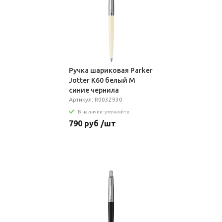
Ручка шариковая Parker
Jotter K60 белый M
синие чернила
подар.кор.
Артикул: R0032930
В наличии: уточняйте
790 руб /шт