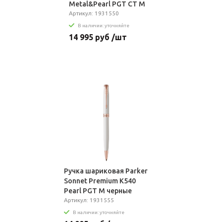
Metal&Pearl PGT CT M
черные чернила
Артикул: 1931550
подар.кор.
В наличии: уточняйте
14 995 руб /шт
Ручка шариковая Parker
Sonnet Premium K540
Pearl PGT M черные
чернила подар.кор.
Артикул: 1931555
В наличии: уточняйте