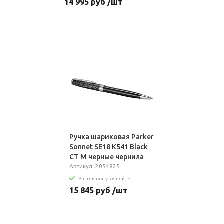
14 995 руб /шт
Ручка шариковая Parker
Sonnet SE18 K541 Black
CT M черные чернила
подар.кор.
Артикул: 2054825
В наличии: уточняйте
15 845 руб /шт