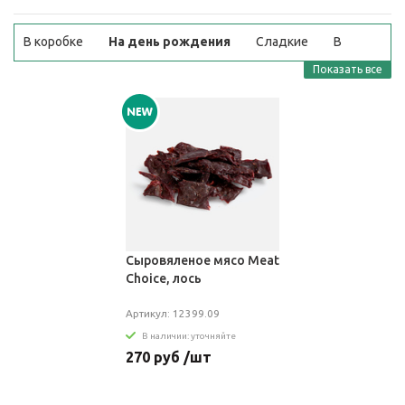
В коробке
На день рождения
Сладкие
В
корзине
Недорого
Шоколадные
Показать все
Сыровяленое мясо Meat
Choice, лось
Артикул: 12399.09
В наличии: уточняйте
270 руб /шт