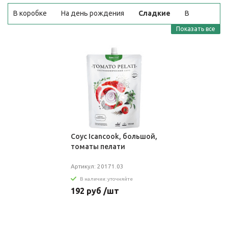
В коробке
На день рождения
Сладкие
В
корзине
Недорого
Шоколадные
Показать все
Соус Icancook, большой,
томаты пелати
Артикул: 20171.03
В наличии: уточняйте
192 руб /шт