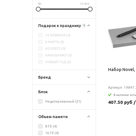
Рюмки
Нов
80
19 834
Подарок к празднику
?
14 ФЕВРАЛЯ (
0
)
8 МАРТА (
0
)
КОЛЛЕГЕ (
0
)
НАЧАЛЬНИКУ (
0
)
НОВЫЙ ГОД (
0
)
Набор Novel,
Бренд
Артикул: 19847.
Блок
В наличии: есть
407.50 руб 
Недатированный (
21
)
Объем памяти
8 Гб (
4
)
16 Гб (
4
)