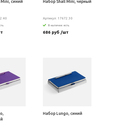
 Mini, синий
Набор Shall Mini, черный
2.40
Артикул: 17672.30
сть
В наличии: есть
шт
686 руб /шт
o,
Набор Lungo, синий
ый