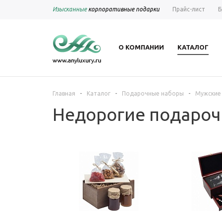
Изысканные
корпоративные подарки
Прайс-лист
Б
О КОМПАНИИ
КАТАЛОГ
-
-
-
Главная
Каталог
Подарочные наборы
Мужские
Недорогие подароч