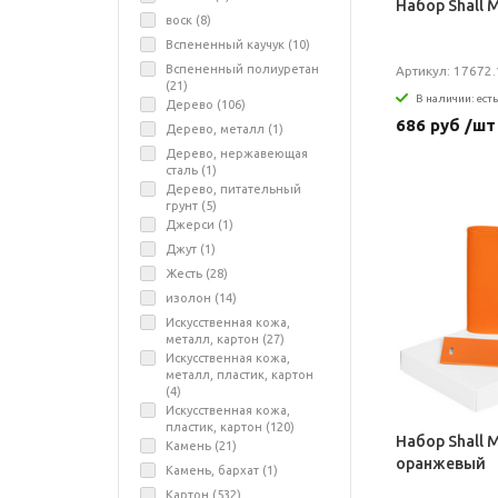
Набор Shall M
воск (
8
)
Вспененный каучук (
10
)
Вспененный полиуретан
Артикул: 17672.
(
21
)
В наличии: есть
Дерево (
106
)
686 руб /шт
Дерево, металл (
1
)
Дерево, нержавеющая
сталь (
1
)
Дерево, питательный
грунт (
5
)
Джерси (
1
)
Джут (
1
)
Жесть (
28
)
изолон (
14
)
Искусственная кожа,
металл, картон (
27
)
Искусственная кожа,
металл, пластик, картон
(
4
)
Искусственная кожа,
пластик, картон (
120
)
Набор Shall M
Камень (
21
)
оранжевый
Камень, бархат (
1
)
Картон (
532
)