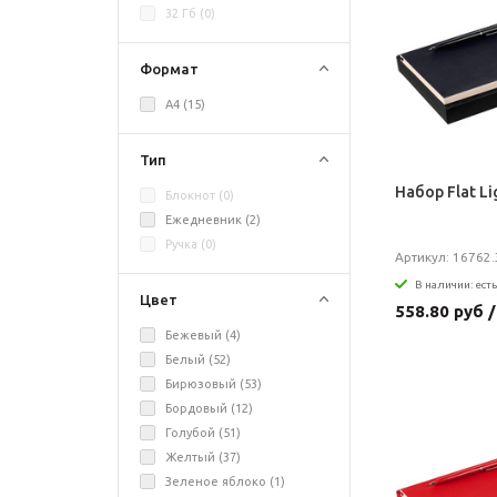
32 Гб (
0
)
Формат
A4 (
15
)
Тип
Набор Flat L
Блокнот (
0
)
Ежедневник (
2
)
Ручка (
0
)
Артикул: 16762.
В наличии: есть
Цвет
558.80 руб 
Бежевый (
4
)
Белый (
52
)
Бирюзовый (
53
)
Бордовый (
12
)
Голубой (
51
)
Желтый (
37
)
Зеленое яблоко (
1
)