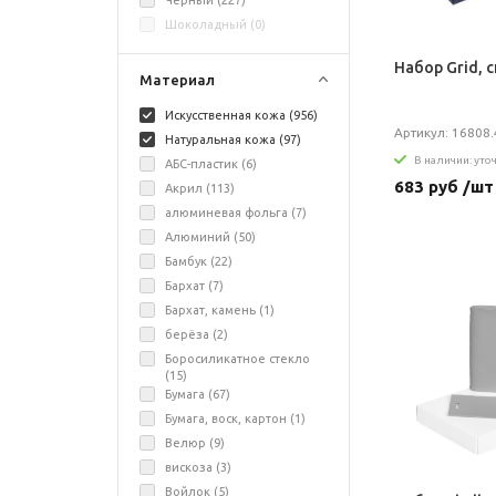
Черный (
227
)
Шоколадный (
0
)
Набор Grid, 
Материал
Искусственная кожа (
956
)
Артикул: 16808.
Натуральная кожа (
97
)
В наличии: уто
АБС-пластик (
6
)
683 руб /шт
Акрил (
113
)
алюминевая фольга (
7
)
Алюминий (
50
)
Бамбук (
22
)
Бархат (
7
)
Бархат, камень (
1
)
берёза (
2
)
Боросиликатное стекло
(
15
)
Бумага (
67
)
Бумага, воск, картон (
1
)
Велюр (
9
)
вискоза (
3
)
Войлок (
5
)