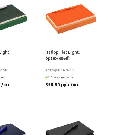
Light,
Набор Flat Light,
оранжевый
2.90
Артикул: 16762.20
сть
В наличии: есть
 /шт
558.80 руб /шт