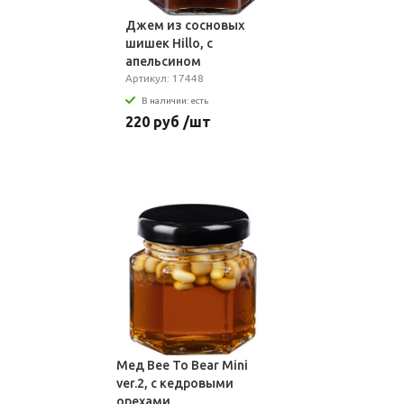
Джем из сосновых
шишек Hillo, с
апельсином
Артикул: 17448
В наличии: есть
220 руб /шт
Мед Bee To Bear Mini
ver.2, с кедровыми
орехами