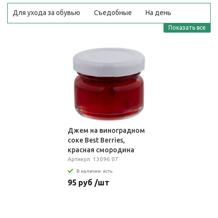
Для ухода за обувью
Съедобные
На день
рождения
В коробке
Винные
Недорого
Показать все
Шоколадные
Рюмки
Новогодние
Прикольные
Сладкие
В корзине
Оптом
Джем на виноградном
соке Best Berries,
красная смородина
Артикул: 13096.07
В наличии: есть
95 руб /шт