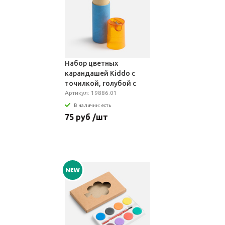
Набор цветных
карандашей Kiddo с
точилкой, голубой с
оранжевым
Артикул: 19886.01
В наличии: есть
75 руб /шт