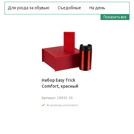
Для ухода за обувью
Съедобные
На день
рождения
В коробке
Винные
Недорого
Показать все
Шоколадные
Рюмки
Новогодние
Прикольные
Сладкие
В корзине
Оптом
Набор Easy Trick
Comfort, красный
Артикул: 20053.50
В наличии: уточняйте