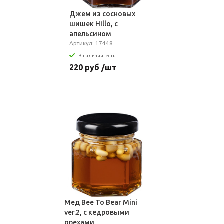
Джем из сосновых
шишек Hillo, с
апельсином
Артикул: 17448
В наличии: есть
220 руб /шт
Мед Bee To Bear Mini
ver.2, с кедровыми
орехами