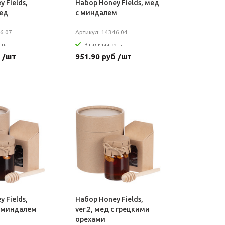
 Fields,
Набор Honey Fields, мед
ед
с миндалем
6.07
Артикул: 14346.04
сть
В наличии: есть
 /шт
951.90 руб /шт
 Fields,
Набор Honey Fields,
 с миндалем
ver.2, мед с грецкими
орехами