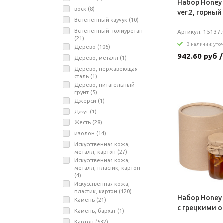
Набор Honey 
воск (
8
)
ver.2, горны
Вспененный каучук (
10
)
Вспененный полиуретан
Артикул: 15137.
(
21
)
В наличии: уто
Дерево (
106
)
942.60 руб 
Дерево, металл (
1
)
Дерево, нержавеющая
сталь (
1
)
Дерево, питательный
грунт (
5
)
Джерси (
1
)
Джут (
1
)
Жесть (
28
)
изолон (
14
)
Искусственная кожа,
металл, картон (
27
)
Искусственная кожа,
металл, пластик, картон
(
4
)
Искусственная кожа,
пластик, картон (
120
)
Набор Honey 
Камень (
21
)
с грецкими 
Камень, бархат (
1
)
Картон (
532
)