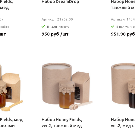
Fields,
Набор DreamDrop
Набор Honey
й мед
таежный м
07
Артикул: 21952.00
Артикул: 1434
чняйте
В наличии: есть
В наличии: е
/шт
950 руб /шт
951.90 руб
Fields, мед
Набор Honey Fields,
Набор Honey
орехами
ver.2, таежный мед
ver.2, мед