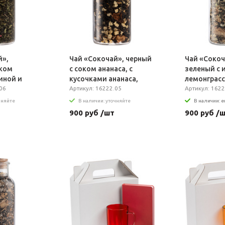
й»,
Чай «Сокочай», черный
Чай «Сокоч
оком
с соком ананаса, с
зеленый с 
иной и
кусочками ананаса,
лемонграс
06
яблока и корицы
Артикул: 16222.05
Артикул: 1622
чняйте
В наличии: уточняйте
В наличии: е
900 руб /шт
900 руб /