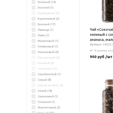
Зеленый (
14
)
Золотой (
1
)
Изумрудный (
0
)
Коричневый (
2
)
Красный (
17
)
Чай «Сокоча
Лаванда (
1
)
зеленый с с
Лайм (
1
)
ананаса, мал
Малиновый (
1
)
мятой
Артикул: 16222.
Оливковый (
1
)
В наличии: уто
Оранжевый (
6
)
900 руб /шт
Прозрачный (
0
)
Розовый (
0
)
Салатовый (
0
)
Серебристый (
1
)
Серый (
8
)
Серый меланж (
0
)
Синий (
18
)
Сиреневый (
1
)
Стальной (
1
)
Фиолетовый (
2
)