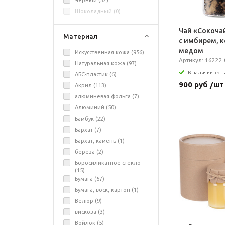
Черный (
32
)
Шоколадный (
0
)
Чай «Сокоча
Материал
с имбирем, 
медом
Искусственная кожа (
956
)
Артикул: 16222.
Натуральная кожа (
97
)
В наличии: есть
АБС-пластик (
6
)
900 руб /шт
Акрил (
113
)
алюминевая фольга (
7
)
Алюминий (
50
)
Бамбук (
22
)
Бархат (
7
)
Бархат, камень (
1
)
берёза (
2
)
Боросиликатное стекло
(
15
)
Бумага (
67
)
Бумага, воск, картон (
1
)
Велюр (
9
)
вискоза (
3
)
Войлок (
5
)