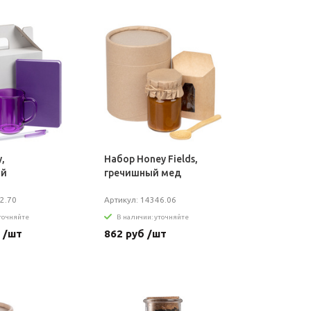
,
Набор Honey Fields,
ый
гречишный мед
2.70
Артикул: 14346.06
уточняйте
В наличии: уточняйте
 /шт
862 руб /шт