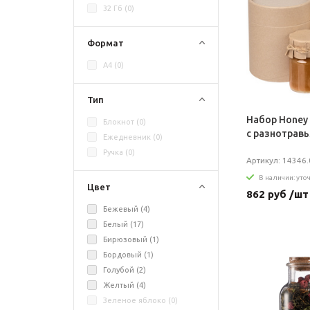
32 Гб (
0
)
Формат
A4 (
0
)
Тип
Набор Honey 
Блокнот (
0
)
с разнотравь
Ежедневник (
0
)
Ручка (
0
)
Артикул: 14346.
В наличии: уто
Цвет
862 руб /шт
Бежевый (
4
)
Белый (
17
)
Бирюзовый (
1
)
Бордовый (
1
)
Голубой (
2
)
Желтый (
4
)
Зеленое яблоко (
0
)