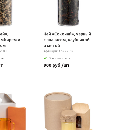
ай»,
Чай «Сокочай», черный
имбирем и
с ананасом, клубникой
сом
и мятой
2.03
Артикул: 16222.02
сть
В наличии: есть
шт
900 руб /шт