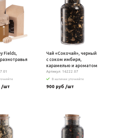
 Fields,
Чай «Сокочай», черный
с разнотравья
с соком имбиря,
карамелью и ароматом
7.01
грецкого ореха
Артикул: 16222.07
уточняйте
В наличии: уточняйте
 /шт
900 руб /шт