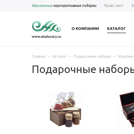
Изысканные
корпоративные подарки
Прайс-лист
Б
О КОМПАНИИ
КАТАЛОГ
-
-
-
Главная
Каталог
Подарочные наборы
Мужские
Подарочные набор