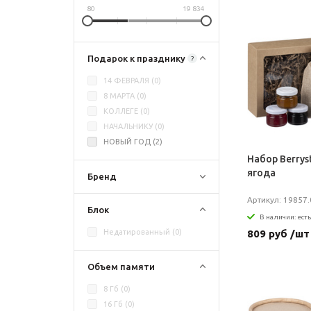
80
19 834
Подарок к празднику
?
14 ФЕВРАЛЯ (
0
)
8 МАРТА (
0
)
КОЛЛЕГЕ (
0
)
НАЧАЛЬНИКУ (
0
)
НОВЫЙ ГОД (
2
)
Набор Berrys
ягода
Бренд
Артикул: 19857.
Блок
В наличии: есть
809 руб /шт
Недатированный (
0
)
Объем памяти
8 Гб (
0
)
16 Гб (
0
)