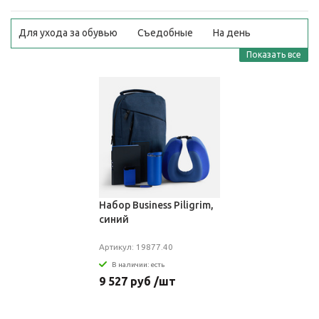
Для ухода за обувью
Съедобные
На день
рождения
В коробке
Винные
Недорого
Показать все
Шоколадные
Рюмки
Новогодние
Прикольные
Сладкие
В корзине
Оптом
Набор Business Piligrim,
синий
Артикул: 19877.40
В наличии: есть
9 527 руб /шт