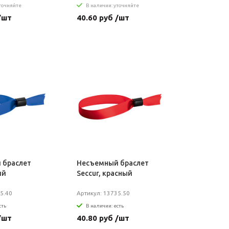
уточняйте
В наличии: уточняйте
/шт
40.60 руб /шт
 браслет
Несъемный браслет
ий
Seccur, красный
5.40
Артикул: 13735.50
сть
В наличии: есть
/шт
40.80 руб /шт