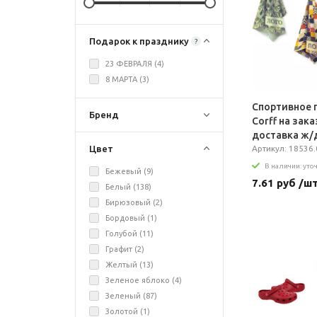
Подарок к празднику
?
23 ФЕВРАЛЯ (
4
)
8 МАРТА (
3
)
Спортивное 
Бренд
Сorff на заказ
доставка ж/
Цвет
Артикул: 18536.0
В наличии: уто
Бежевый (
9
)
7.61 руб /ш
Белый (
138
)
Бирюзовый (
2
)
Бордовый (
1
)
Голубой (
11
)
Графит (
2
)
Желтый (
13
)
Зеленое яблоко (
4
)
Зеленый (
87
)
Золотой (
1
)