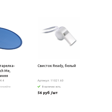
тарелка-
Свисток Ready, белый
ch Me,
синяя
4.4
Артикул: 11021.60
уточняйте
В наличии: есть
т
56 руб /шт