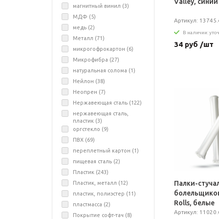
Valley, синий
магнитный винил (
3
)
МДФ (
5
)
Артикул: 13745.
медь (
2
)
В наличии: уто
Металл (
71
)
34 руб /шт
микрогофрокартон (
6
)
Микрофибра (
27
)
натуральная солома (
1
)
Нейлон (
38
)
Неопрен (
7
)
Нержавеющая сталь (
122
)
нержавеющая сталь,
пластик (
3
)
оргстекло (
9
)
ПВХ (
69
)
переплетный картон (
1
)
пищевая сталь (
2
)
Пластик (
243
)
Палки-стуча
Пластик, металл (
12
)
болельщиков
пластик, полиэстер (
11
)
Rolls, белые
пластмасса (
2
)
Артикул: 11020.
Покрытие софт-тач (
8
)