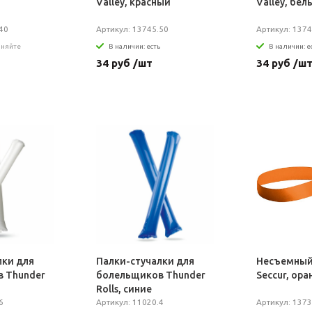
Valley, красный
Valley, бел
40
Артикул: 13745.50
Артикул: 1374
чняйте
В наличии: есть
В наличии: е
34 руб /шт
34 руб /ш
лки для
Палки-стучалки для
Несъемный
 Thunder
болельщиков Thunder
Seccur, ор
Rolls, синие
6
Артикул: 11020.4
Артикул: 1373