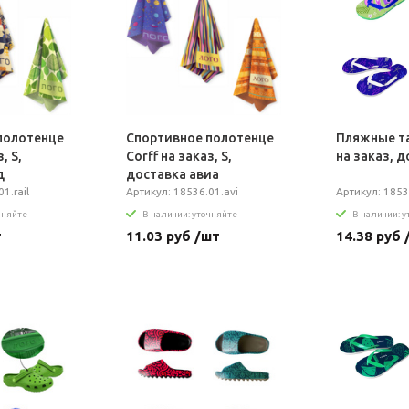
полотенце
Спортивное полотенце
Пляжные та
, S,
Сorff на заказ, S,
на заказ, 
д
доставка авиа
1.rail
Артикул: 18536.01.avi
Артикул: 18532
чняйте
В наличии: уточняйте
В наличии: 
т
11.03 руб /шт
14.38 руб 