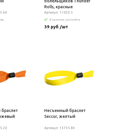
ый
болельщиков Thunder
Rolls, красные
5.60
Артикул: 11020.5
сть
В наличии: уточняйте
т
39 руб /шт
 браслет
Несъемный браслет
анжевый
Seccur, желтый
5.20
Артикул: 13735.80