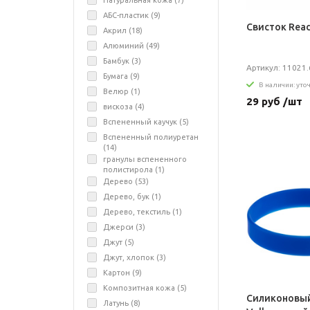
Натуральная кожа (
7
)
АБС-пластик (
9
)
Свисток Rea
Акрил (
18
)
Алюминий (
49
)
Бамбук (
3
)
Артикул: 11021.
Бумага (
9
)
В наличии: уто
Велюр (
1
)
29 руб /шт
вискоза (
4
)
Вспененный каучук (
5
)
Вспененный полиуретан
(
14
)
гранулы вспененного
полистирола (
1
)
Дерево (
53
)
Дерево, бук (
1
)
Дерево, текстиль (
1
)
Джерси (
3
)
Джут (
5
)
Джут, хлопок (
3
)
Картон (
9
)
Композитная кожа (
5
)
Силиконовый
Латунь (
8
)