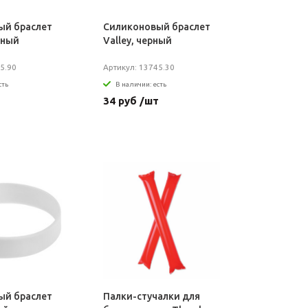
ый браслет
Силиконовый браслет
еный
Valley, черный
5.90
Артикул: 13745.30
сть
В наличии: есть
т
34 руб /шт
ый браслет
Палки-стучалки для