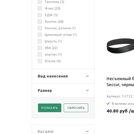
Текстиль (
3
)
Флис (
20
)
ХДФ (
5
)
Хлопок (
68
)
Хлопок, резина (
1
)
Цинковый сплав (
1
)
Шерсть (
1
)
ЭВА (
22
)
эластан (
1
)
Эпонж (
4
)
Вид нанесения
Несъемный б
Seccur, черн
Размер
Артикул: 13735.
В наличии: есть
40.80 руб /
Каталог