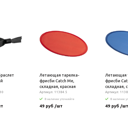
раслет
Летающая тарелка-
Летающая 
ый
фрисби Catch Me,
фрисби Cat
складная, красная
складная, 
30
Артикул: 11384.5
Артикул: 1138
В наличии: уточняйте
В наличии: 
шт
49 руб /шт
49 руб /ш