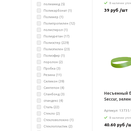
В наличии: уто
полиамид (
5
)
39 руб /шт
Поликарбонат (
1
)
Полимер (
1
)
Полипропилен (
12
)
полистирол (
1
)
Полиуретан (
17
)
Полиэстер (
229
)
Полиэтилен (
23
)
Полиэфир (
1
)
поролон (
2
)
Пробка (
3
)
Резина (
11
)
Силикон (
39
)
Синтепон (
4
)
Несъемный б
Спанбонд (
3
)
Seccur, зеле
спандекс (
4
)
Сталь (
22
)
Артикул: 13735.
Стекло (
2
)
В наличии: уто
Стекловолокно (
1
)
40.60 руб /
Стеклопластик (
2
)