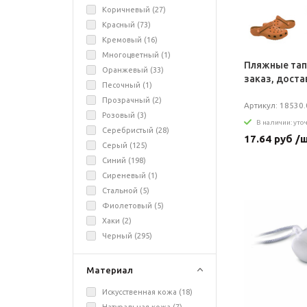
Коричневый (
27
)
Красный (
73
)
Кремовый (
16
)
Многоцветный (
1
)
Пляжные тап
Оранжевый (
33
)
заказ, доста
Песочный (
1
)
Прозрачный (
2
)
Артикул: 18530.0
Розовый (
3
)
В наличии: уто
Серебристый (
28
)
17.64 руб /
Серый (
125
)
Синий (
198
)
Сиреневый (
1
)
Стальной (
5
)
Фиолетовый (
5
)
Хаки (
2
)
Черный (
295
)
Материал
Искусственная кожа (
18
)